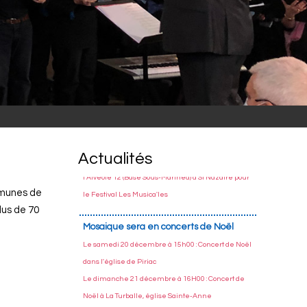
Mosaïque sera en concerts de
Novembre
Le dimanche 16 novembre à 15h00 : Concert à
L'Artymes de Mesquer pour Kiwanis
Le vendredi 28 novembre à 20h00 : Concert à
Actualités
l'Alvéole 12 (Base Sous-Marineà) à St Nazaire pour
le Festival Les Musica'les
ommunes de
lus de 70
Mosaique sera en concerts de Noël
Le samedi 20 décembre à 15h00 : Concert de Noël
dans l'église de Piriac
Le dimanche 21 décembre à 16H00 : Concert de
Noël à La Turballe, église Sainte-Anne