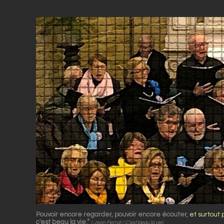
Pouvoir encore regarder, pouvoir encore écouter,
et surtout 
c'est beau la vie.”
( Jean Ferrat / C'est beau la vie)